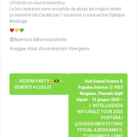
offrendo un sound autentico.
Le loro selezioni sono arricchite da alcuni dei migliori artisti
provenienti dai Caraibi per l’ occasone ci sarà anche Djahibre
AkaSuga
Apertura dalla mezzanotte
#reggae #dub #soundsystem #bergamo
Navigazione
←
RIDDIM PARTY
–
𝐒𝐮𝐝 𝐒𝐨𝐮𝐧𝐝 𝐒𝐲𝐬𝐭𝐞𝐦 &
articolo
VENERDÌ 4 LUGLIO
𝐏𝐚𝐩𝐚𝐥𝐞𝐮 𝐒𝐞𝐥𝐞𝐜𝐭𝐞𝐫 @ 𝐍𝐗𝐓
𝐁𝐞𝐫𝐠𝐚𝐦𝐨, 𝐏𝐢𝐚𝐳𝐳𝐚𝐥𝐞 𝐝𝐞𝐠𝐥𝐢
𝐀𝐥𝐩𝐢𝐧𝐢 – 𝟐𝟏 𝐠𝐢𝐮𝐠𝐧𝐨 𝟐𝟎𝟐𝟓 –
L’INTELLIGENZA
NATURALE TOUR 2025
PORTERÀ I
@SUDSOUNDSYSTEMO
FFICIAL A BERGAMO IL
21 GIUGNO! IL LORO