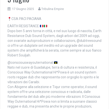
17 Giugno 2025
Tribulina Empire
CSA PACI PACIANA
EARTH RESISTANCE
Dopo ben 5 anni torna in città, e nel suo luogo di nascita, Earth
Resistance Dub Sound System, dagli arbori del 2009 ad oggi,
con svariate autoproduzioni e collaborazioni, @dubtreesound
ci offre un dubplate set inedito ed un upgrade del sound
system che amplficherà la serata, come sempre al suo fianco
Robert Souljah.
@consciouswayouternational
Nato nel cuore di Guadalupe, terra di cultura e resistenza, il
Conscious Way Outernational Hi*Powa è un sound system
roots reggae dub che rappresenta con orgoglio lo spirito e le
vibrazioni dei Caraibi.
Con Abigene alla selezione e Tiqur come operator, il sound
system offre una selezione conscious e radicata, dalle
fondamenta del dub alle più moderne vibrazioni. Il Conscious
Way Outernational Hi*Powa non si limita a suonare classici
reggae e dub, ma presenta anche le proprie produzioni,