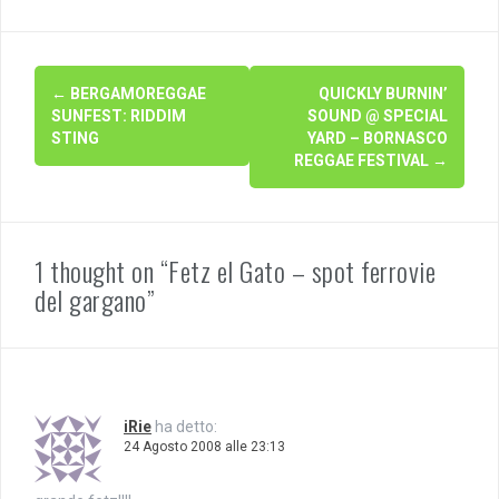
Navigazione
←
BERGAMOREGGAE
QUICKLY BURNIN’
articolo
SUNFEST: RIDDIM
SOUND @ SPECIAL
STING
YARD – BORNASCO
REGGAE FESTIVAL
→
1 thought on “Fetz el Gato – spot ferrovie
del gargano”
iRie
ha detto:
24 Agosto 2008 alle 23:13