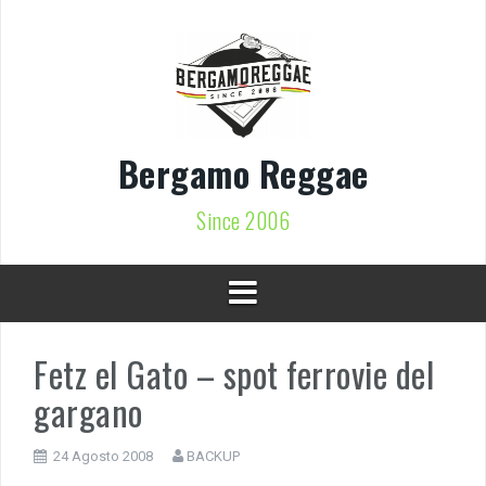
Vai
al
contenuto
Bergamo Reggae
Since 2006
Fetz el Gato – spot ferrovie del
gargano
24 Agosto 2008
BACKUP