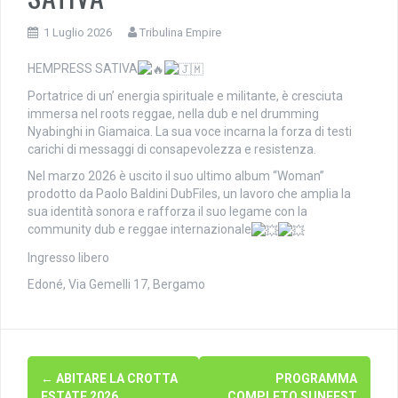
1 Luglio 2026
Tribulina Empire
HEMPRESS SATIVA
Portatrice di un’ energia spirituale e militante, è cresciuta
immersa nel roots reggae, nella dub e nel drumming
Nyabinghi in Giamaica. La sua voce incarna la forza di testi
carichi di messaggi di consapevolezza e resistenza.
Nel marzo 2026 è uscito il suo ultimo album “Woman”
prodotto da Paolo Baldini DubFiles, un lavoro che amplia la
sua identità sonora e rafforza il suo legame con la
community dub e reggae internazionale
Ingresso libero
Edoné, Via Gemelli 17, Bergamo
Navigazione
←
ABITARE LA CROTTA
PROGRAMMA
ESTATE 2026
COMPLETO SUNFEST