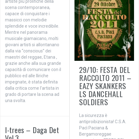
artiste più prolifiche della
scena contemporanea,
capace di conquistare i
massicci con melodie
splendide e voce incredibile.
Mentre nel panorama
musicale giamaicano, molti
giovani artisti si allontanano
dalla via “conscious” dei
maestri del reggae, Etana ,
grazie anche alla sua grande
29/10: FESTA DEL
capacità di comunicare con il
RACCOLTO 2011 –
pubblico ed alle lliriche
impegnate, è stata definita
EAZY SKANKERS
dalla critica come l’artista in
LS DANCEHALL
grado di portare la scena ad
SOLDIERS
una svolta.
La sicurezza è
antiproibizionista! C.S.A.
I-trees – Daga Det
Pacì Paciana &
Bergamoreggae
Vol.3