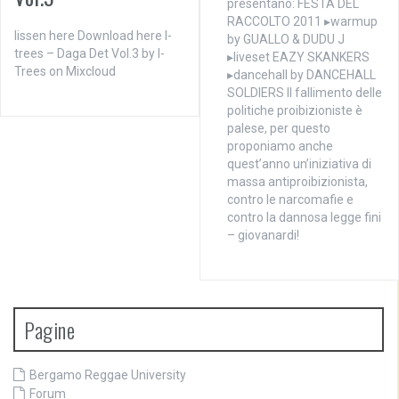
presentano: FESTA DEL
RACCOLTO 2011 ▸warmup
lissen here Download here I-
by GUALLO & DUDU J
trees – Daga Det Vol.3 by I-
▸liveset EAZY SKANKERS
Trees on Mixcloud
▸dancehall by DANCEHALL
SOLDIERS Il fallimento delle
politiche proibizioniste è
palese, per questo
proponiamo anche
quest’anno un’iniziativa di
massa antiproibizionista,
contro le narcomafie e
contro la dannosa legge fini
– giovanardi!
Pagine
Bergamo Reggae University
Forum