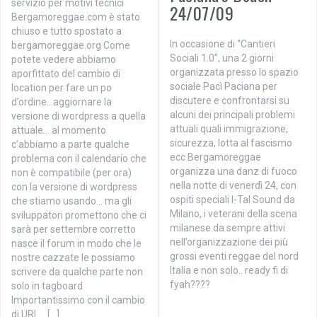
servizio per motivi tecnici
24/07/09
Bergamoreggae.com è stato
chiuso e tutto spostato a
In occasione di “Cantieri
bergamoreggae.org Come
Sociali 1.0”, una 2 giorni
potete vedere abbiamo
organizzata presso lo spazio
aporfittato del cambio di
sociale Pacì Paciana per
location per fare un po
discutere e confrontarsi su
d’ordine.. aggiornare la
alcuni dei principali problemi
versione di wordpress a quella
attuali quali immigrazione,
attuale… al momento
sicurezza, lotta al fascismo
c’abbiamo a parte qualche
ecc Bergamoreggae
problema con il calendario che
organizza una danz di fuoco
non è compatibile (per ora)
nella notte di venerdì 24, con
con la versione di wordpress
ospiti speciali I-Tal Sound da
che stiamo usando… ma gli
Milano, i veterani della scena
sviluppatori promettono che ci
milanese da sempre attivi
sarà per settembre corretto
nell’organizzazione dei più
nasce il forum in modo che le
grossi eventi reggae del nord
nostre cazzate le possiamo
Italia e non solo.. ready fi di
scrivere da qualche parte non
fyah????
solo in tagboard
Importantissimo con il cambio
di URL .. […]