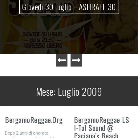
Giovedì 30 luglio – ASHRAFF 30
Mese:
Luglio 2009
BergamoReggae.Org
BergamoReggae LS
I-Tal Sound @
Paciana’s Beach
Dopo 2 anni di onorato