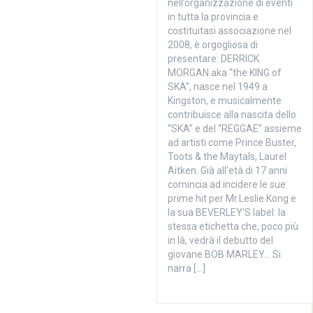
nell’organizzazione di eventi
in tutta la provincia e
costituitasi associazione nel
2008, è orgogliosa di
presentare: DERRICK
MORGAN aka “the KING of
SKA”, nasce nel 1949 a
Kingston, e musicalmente
contribuisce alla nascita dello
“SKA” e del “REGGAE” assieme
ad artisti come Prince Buster,
Toots & the Maytals, Laurel
Aitken. Già all’età di 17 anni
comincia ad incidere le sue
prime hit per Mr.Leslie Kong e
la sua BEVERLEY’S label: la
stessa etichetta che, poco più
in là, vedrà il debutto del
giovane BOB MARLEY… Si
narra […]