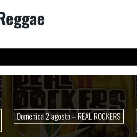
Reggae
gosto – REAL ROCKERS
Sabato 1 agos
SHOW