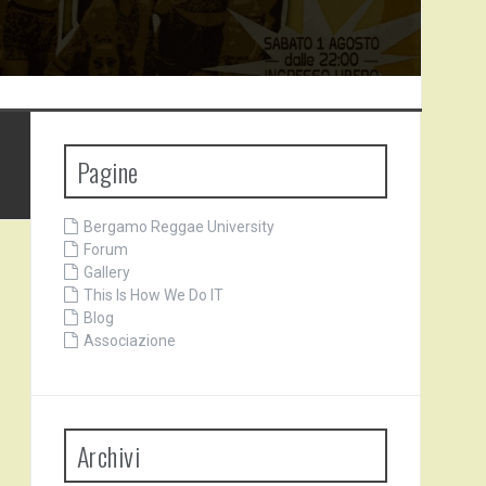
Pagine
Bergamo Reggae University
Forum
Gallery
This Is How We Do IT
Blog
Associazione
Archivi