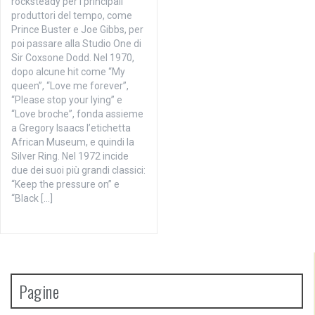
rocksteady per i principali
produttori del tempo, come
Prince Buster e Joe Gibbs, per
poi passare alla Studio One di
Sir Coxsone Dodd. Nel 1970,
dopo alcune hit come “My
queen”, “Love me forever”,
“Please stop your lying” e
“Love broche”, fonda assieme
a Gregory Isaacs l’etichetta
African Museum, e quindi la
Silver Ring. Nel 1972 incide
due dei suoi più grandi classici:
“Keep the pressure on” e
“Black […]
Pagine