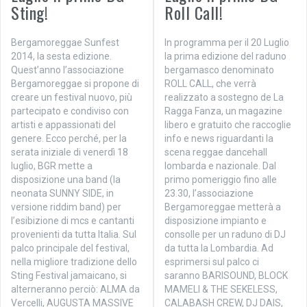
Sting!
Roll Call!
Bergamoreggae Sunfest
In programma per il 20 Luglio
2014, la sesta edizione.
la prima edizione del raduno
Quest’anno l’associazione
bergamasco denominato
Bergamoreggae si propone di
ROLL CALL, che verrà
creare un festival nuovo, più
realizzato a sostegno de La
partecipato e condiviso con
Ragga Fanza, un magazine
artisti e appassionati del
libero e gratuito che raccoglie
genere. Ecco perché, per la
info e news riguardanti la
serata iniziale di venerdì 18
scena reggae dancehall
luglio, BGR mette a
lombarda e nazionale. Dal
disposizione una band (la
primo pomeriggio fino alle
neonata SUNNY SIDE, in
23.30, l’associazione
versione riddim band) per
Bergamoreggae metterà a
l’esibizione di mcs e cantanti
disposizione impianto e
provenienti da tutta Italia. Sul
consolle per un raduno di DJ
palco principale del festival,
da tutta la Lombardia. Ad
nella migliore tradizione dello
esprimersi sul palco ci
Sting Festival jamaicano, si
saranno BARISOUND, BLOCK
alterneranno perciò: ALMA da
MAMELI & THE SEKELESS,
Vercelli, AUGUSTA MASSIVE
CALABASH CREW, DJ DAIS,