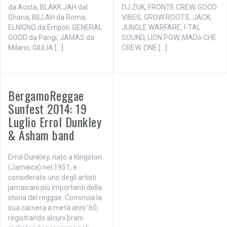
da Aosta, BLAKK JAH dal
DJ ZUK, FRONTE CREW, GOOD
Ghana, BILLAH da Roma,
VIBES, GROW ROOTS, JACK,
ELNIGNO da Empoli, GENERAL
JUNGLE WARFARE, I-TAL
GOOD da Parigi, JAMAS da
SOUND, LION POW, MADò CHE
Milano, GIULIA […]
CREW, ONE […]
BergamoReggae
Sunfest 2014: 19
Luglio Errol Dunkley
& Asham band
Errol Dunkley, nato a Kingston
(Jamaica) nel 1951, è
considerato uno degli artisti
jamaicani più importanti della
storia del reggae. Comincia la
sua carriera a metà anni ’60,
registrando alcuni brani