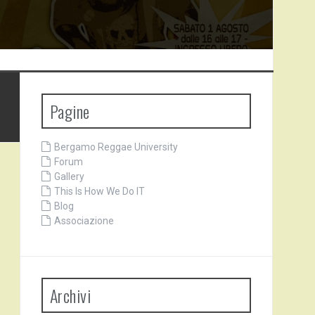
Pagine
Bergamo Reggae University
Forum
Gallery
This Is How We Do IT
Blog
Associazione
Archivi