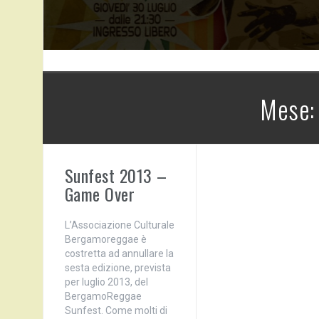
Mese
Sunfest 2013 –
Game Over
L’Associazione Culturale
Bergamoreggae è
costretta ad annullare la
sesta edizione, prevista
per luglio 2013, del
BergamoReggae
Sunfest. Come molti di