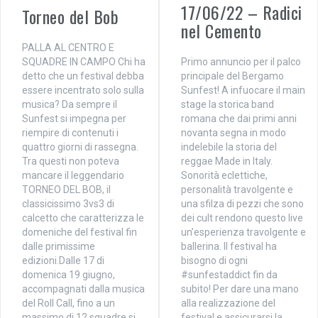
17/06/22 – Radici
Torneo del Bob
nel Cemento
PALLA AL CENTRO E
SQUADRE IN CAMPO Chi ha
Primo annuncio per il palco
detto che un festival debba
principale del Bergamo
essere incentrato solo sulla
Sunfest! A infuocare il main
musica? Da sempre il
stage la storica band
Sunfest si impegna per
romana che dai primi anni
riempire di contenuti i
novanta segna in modo
quattro giorni di rassegna.
indelebile la storia del
Tra questi non poteva
reggae Made in Italy.
mancare il leggendario
Sonorità eclettiche,
TORNEO DEL BOB, il
personalità travolgente e
classicissimo 3vs3 di
una sfilza di pezzi che sono
calcetto che caratterizza le
dei cult rendono questo live
domeniche del festival fin
un’esperienza travolgente e
dalle primissime
ballerina. Il festival ha
edizioni.Dalle 17 di
bisogno di ogni
domenica 19 giugno,
#sunfestaddict fin da
accompagnati dalla musica
subito! Per dare una mano
del Roll Call, fino a un
alla realizzazione del
massimo di 12 squadre si
festival e assicurarsi la