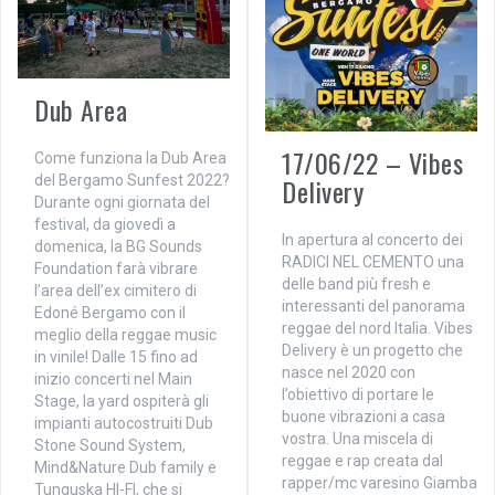
Dub Area
17/06/22 – Vibes
Come funziona la Dub Area
del Bergamo Sunfest 2022?
Delivery
Durante ogni giornata del
festival, da giovedì a
In apertura al concerto dei
domenica, la BG Sounds
RADICI NEL CEMENTO una
Foundation farà vibrare
delle band più fresh e
l’area dell’ex cimitero di
interessanti del panorama
Edoné Bergamo con il
reggae del nord Italia. Vibes
meglio della reggae music
Delivery è un progetto che
in vinile! Dalle 15 fino ad
nasce nel 2020 con
inizio concerti nel Main
l’obiettivo di portare le
Stage, la yard ospiterà gli
buone vibrazioni a casa
impianti autocostruiti Dub
vostra. Una miscela di
Stone Sound System,
reggae e rap creata dal
Mind&Nature Dub family e
rapper/mc varesino Giamba
Tunguska HI-FI, che si