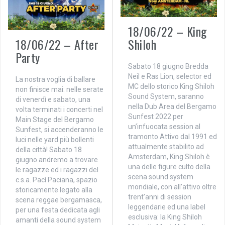
18/06/22 – King
18/06/22 – After
Shiloh
Party
Sabato 18 giugno Bredda
Neil e Ras Lion, selector ed
La nostra voglia di ballare
MC dello storico King Shiloh
non finisce mai: nelle serate
Sound System, saranno
di venerdì e sabato, una
nella Dub Area del Bergamo
volta terminati i concerti nel
Sunfest 2022 per
Main Stage del Bergamo
un’infuocata session al
Sunfest, si accenderanno le
tramonto Attivo dal 1991 ed
luci nelle yard più bollenti
attualmente stabilito ad
della città! Sabato 18
Amsterdam, King Shiloh è
giugno andremo a trovare
una delle figure culto della
le ragazze ed i ragazzi del
scena sound system
c.s.a. Pacì Paciana, spazio
mondiale, con all’attivo oltre
storicamente legato alla
trent’anni di session
scena reggae bergamasca,
leggendarie ed una label
per una festa dedicata agli
esclusiva: la King Shiloh
amanti della sound system