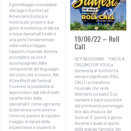
Il gemellaggio inossidabile
che lega il Sunfest ad
Americana Exotica si
rinnova per proporvi due
giorni di workshop di danza
a tema dancehall.Il ballo è
19/06/22 – Roll
una parte fondamentale
Call
nella cultura reggae,
l’aspetto musicale diventa
incompleto se non è
HEY MUSICIANS… THIS IS A
accompagnato dalla
CALLING FOR YOU!La
componente del linguaggio
domenica al Sunfest ha
del corpo che si muove. Nel
sempre significato ROLL
#OneWorld del festival
CALL! La maratona
troverete la possibilità di
musicale che vede
approcciarvi agli stili di ballo
alternarsi sul palco DJs,
caratteristici della
cantanti e band acustiche
dancehall.E come ogni anno
dal primissimo pomeriggio
la domenica sera avremo
fino alla chiusura del
l’enorme piacere di ospitare
festival. E’ questo il giorno
il saggio di danza delle
durante il quale lo spirito
studentesse e studenti di
della grande famiglia, del