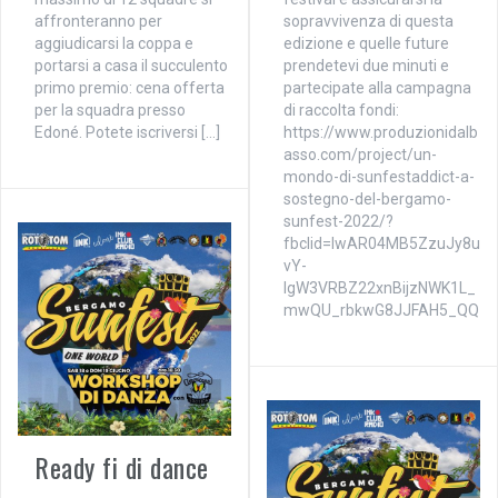
affronteranno per
sopravvivenza di questa
aggiudicarsi la coppa e
edizione e quelle future
portarsi a casa il succulento
prendetevi due minuti e
primo premio: cena offerta
partecipate alla campagna
per la squadra presso
di raccolta fondi:
Edoné. Potete iscriversi […]
https://www.produzionidalb
asso.com/project/un-
mondo-di-sunfestaddict-a-
sostegno-del-bergamo-
sunfest-2022/?
fbclid=IwAR04MB5ZzuJy8u
vY-
IgW3VRBZ22xnBijzNWK1L_
mwQU_rbkwG8JJFAH5_QQ
Ready fi di dance