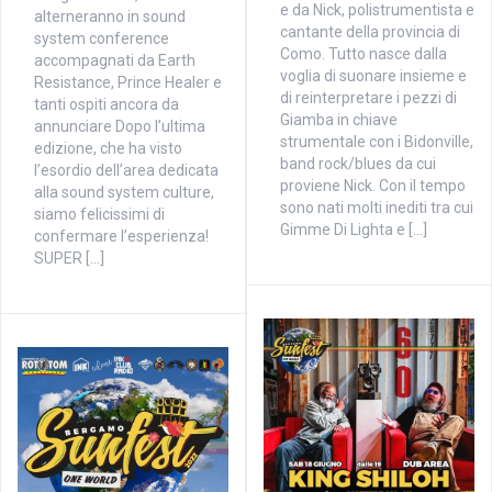
e da Nick, polistrumentista e
alterneranno in sound
cantante della provincia di
system conference
Como. Tutto nasce dalla
accompagnati da Earth
voglia di suonare insieme e
Resistance, Prince Healer e
di reinterpretare i pezzi di
tanti ospiti ancora da
Giamba in chiave
annunciare Dopo l’ultima
strumentale con i Bidonville,
edizione, che ha visto
band rock/blues da cui
l’esordio dell’area dedicata
proviene Nick. Con il tempo
alla sound system culture,
sono nati molti inediti tra cui
siamo felicissimi di
Gimme Di Lighta e […]
confermare l’esperienza!
SUPER […]