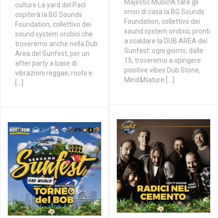
Majestic Music!A fare gli
culture La yard del Pacì
onori di casa la BG Sounds
ospiterà la BG Sounds
Foundation, collettivo dei
Foundation, collettivo dei
sound system orobici, pronti
sound system orobici che
a scaldare la DUB AREA del
troveremo anche nella Dub
Sunfest: ogni giorno, dalle
Area del Sunfest, per un
15, troveremo a spingere
after party a base di
positive vibes Dub Stone,
vibrazioni reggae, roots e
Mind&Nature […]
[…]